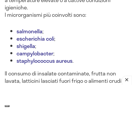
a temperature elevate o a cattive condizioni
igieniche.
I microrganismi più coinvolti sono:
salmonella
;
escherichia coli
;
shigella
;
campylobacter
;
staphylococcus aureus
.
Il consumo di insalate contaminate, frutta non
lavata, latticini lasciati fuori frigo o alimenti crudi
può portare a
gastroenteriti batteriche acute
, con
sintomi come
nausea, diarrea, vomito, crampi
addominali e febbre
.