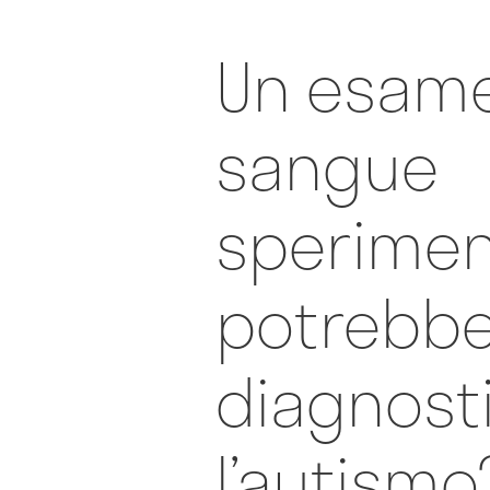
Un esame
sangue
sperimen
potrebb
diagnost
l’autismo