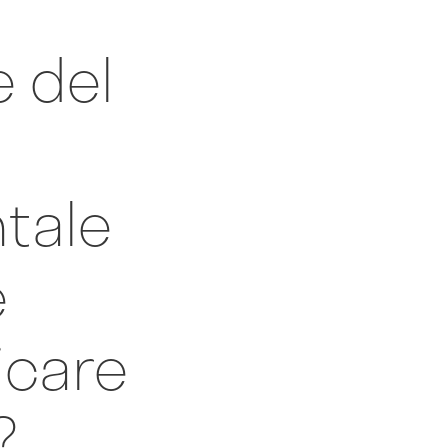
 del
tale
e
icare
?