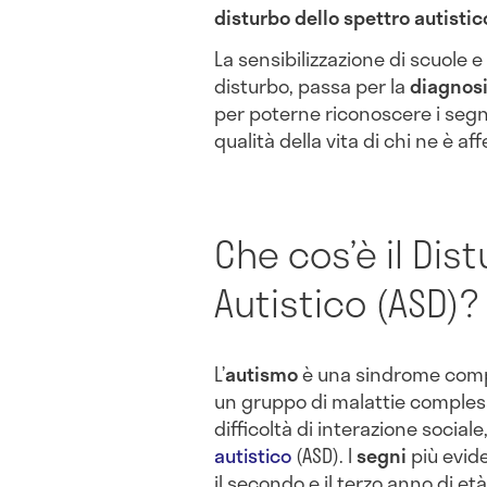
disturbo dello spettro autistic
La sensibilizzazione di scuole 
disturbo, passa per la
diagnos
per poterne riconoscere i segni 
qualità della vita di chi ne è aff
Che cos’è il Dis
Autistico (ASD)?
L’
autismo
è una sindrome compo
un gruppo di malattie compless
difficoltà di interazione socia
autistico
(ASD). I
segni
più evid
il secondo e il terzo anno di età