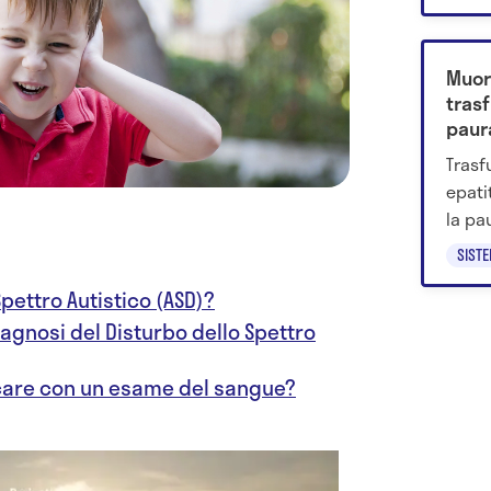
Muor
trasf
paur
oggi
Trasf
epati
la pa
ancor
SIST
Spettro Autistico (ASD)?
agnosi del Disturbo dello Spettro
icare con un esame del sangue?