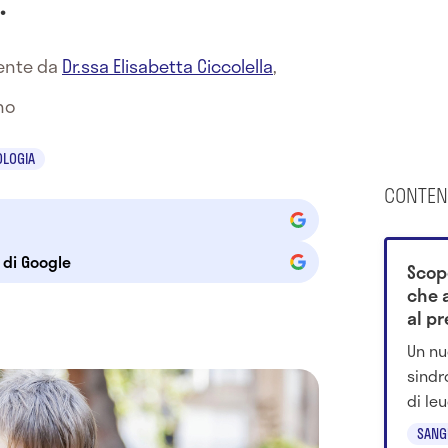
mente da
Dr.ssa Elisabetta Ciccolella
,
no
LOGIA
CONTEN
e di Google
Scop
che 
al pr
Un nu
sindr
di le
midol
SANG