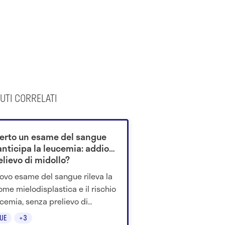
UTI CORRELATI
erto un esame del sangue
anticipa la leucemia: addio
elievo di midollo?
ovo esame del sangue rileva la
ome mielodisplastica e il rischio
ucemia, senza prelievo di
lo. Scopri come funziona il test.
UE
+3