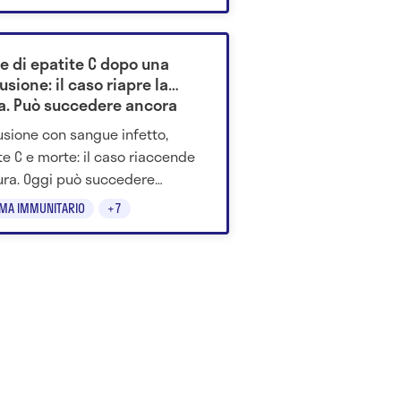
e di epatite C dopo una
usione: il caso riapre la
a. Può succedere ancora
?
usione con sangue infetto,
te C e morte: il caso riaccende
ura. Oggi può succedere
a? La risposta della scienza.
EMA IMMUNITARIO
+7