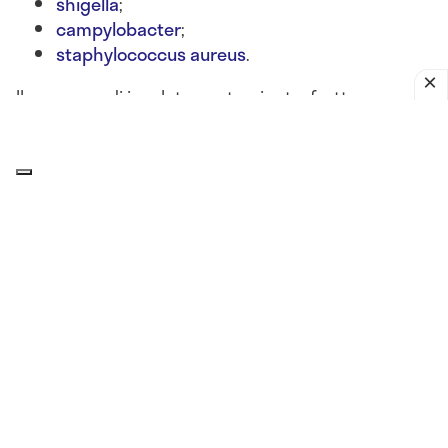
shigella
;
campylobacter
;
staphylococcus aureus
.
Il consumo di insalate contaminate, frutta non
lavata, latticini lasciati fuori frigo o alimenti crudi
può portare a
gastroenteriti batteriche acute
, con
sintomi come
nausea, diarrea, vomito, crampi
addominali e febbre
.