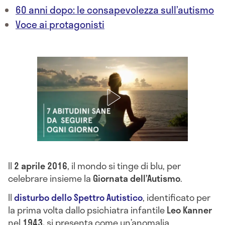
60 anni dopo: le consapevolezza sull’autismo
Voce ai protagonisti
Il
2 aprile 2016
, il mondo si tinge di blu, per
celebrare insieme la
Giornata dell’Autismo
.
Il
disturbo dello Spettro Autistico
, identificato per
la prima volta dallo psichiatra infantile
Leo Kanner
nel
1943,
si presenta come un’anomalia