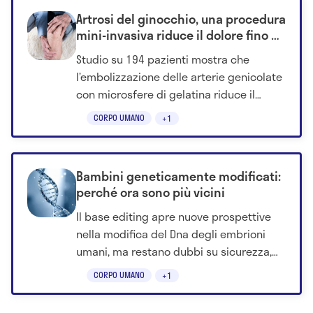
Artrosi del ginocchio, una procedura
mini-invasiva riduce il dolore fino a
12 mesi
Studio su 194 pazienti mostra che
l’embolizzazione delle arterie genicolate
con microsfere di gelatina riduce il
dolore da 7 a 3 in un anno, migliorando
CORPO UMANO
+1
anche la funzione articolare.
Bambini geneticamente modificati:
perché ora sono più vicini
Il base editing apre nuove prospettive
nella modifica del Dna degli embrioni
umani, ma restano dubbi su sicurezza,
mosaicismo e implicazioni etiche.
CORPO UMANO
+1