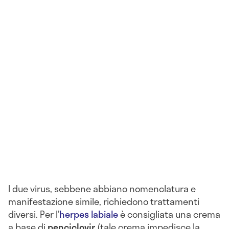
I due virus, sebbene abbiano nomenclatura e
manifestazione simile, richiedono trattamenti
diversi. Per l’
herpes labiale
è consigliata una crema
a base di
penciclovir
(tale crema impedisce la