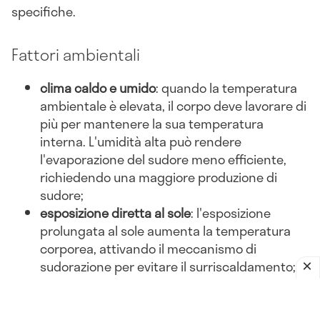
specifiche.
Fattori ambientali
clima caldo e umido
: quando la temperatura
ambientale è elevata, il corpo deve lavorare di
più per mantenere la sua temperatura
interna. L'umidità alta può rendere
l'evaporazione del sudore meno efficiente,
richiedendo una maggiore produzione di
sudore;
esposizione diretta al sole
: l'esposizione
prolungata al sole aumenta la temperatura
corporea, attivando il meccanismo di
sudorazione per evitare il surriscaldamento;
abbigliamento inadeguato
: indossare abiti
pesanti o non traspiranti può ostacolare la
dissipazione del calore, portando a una