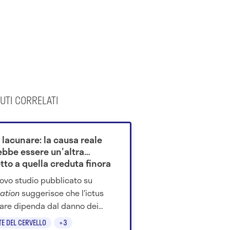
UTI CORRELATI
 lacunare: la causa reale
ebbe essere un'altra
tto a quella creduta finora
ovo studio pubblicato su
lation
suggerisce che l'ictus
are dipenda dal danno dei
li vasi cerebrali più che
TE DEL CERVELLO
+3