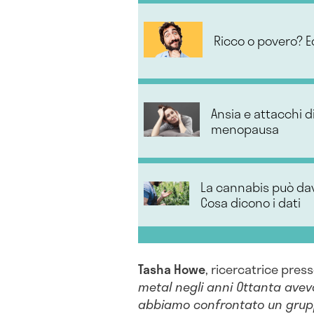
Ricco o povero? Ec
Ansia e attacchi d
menopausa
La cannabis può dav
Cosa dicono i dati
Tasha
Howe
, ricercatrice press
metal negli anni Ottanta avev
abbiamo confrontato un gruppo 