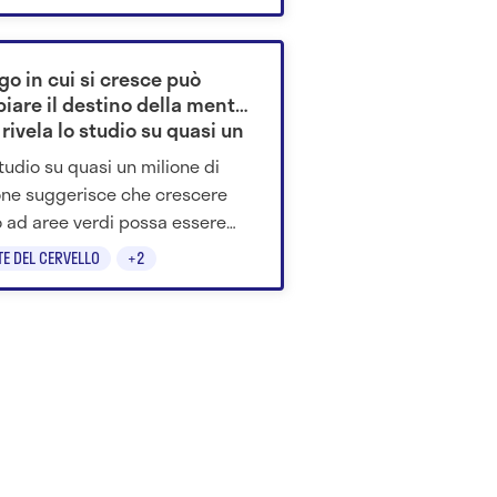
terosclerosi.
ogo in cui si cresce può
iare il destino della mente:
rivela lo studio su quasi un
one di persone
tudio su quasi un milione di
ne suggerisce che crescere
o ad aree verdi possa essere
iato a un minor rischio di
TE DEL CERVELLO
+2
ppare disturbi psichiatrici in età
a.