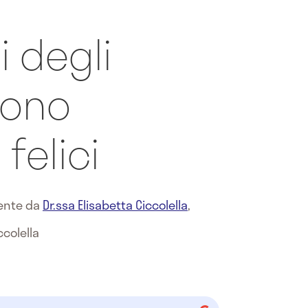
i degli
sono
 felici
mente da
Dr.ssa Elisabetta Ciccolella
,
ccolella