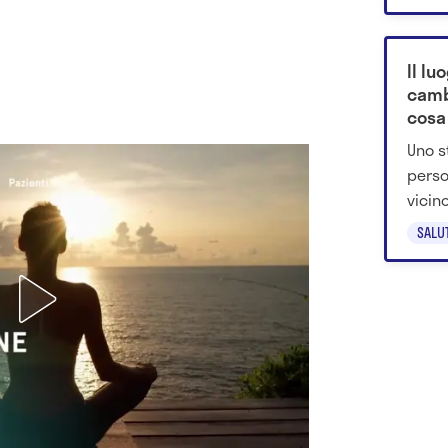
dall'a
Il lu
camb
cosa 
mili
Uno s
perso
vicin
assoc
SALU
svilu
adult