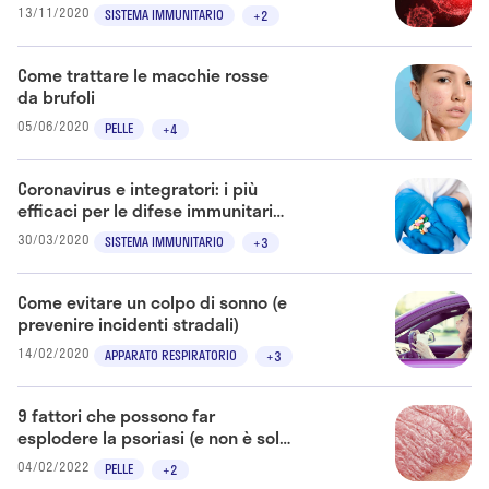
13/11/2020
SISTEMA IMMUNITARIO
+2
Come trattare le macchie rosse
da brufoli
05/06/2020
PELLE
+4
Coronavirus e integratori: i più
efficaci per le difese immunitarie
e come prenderli
30/03/2020
SISTEMA IMMUNITARIO
+3
Come evitare un colpo di sonno (e
prevenire incidenti stradali)
14/02/2020
APPARATO RESPIRATORIO
+3
9 fattori che possono far
esplodere la psoriasi (e non è solo
genetica)
04/02/2022
PELLE
+2