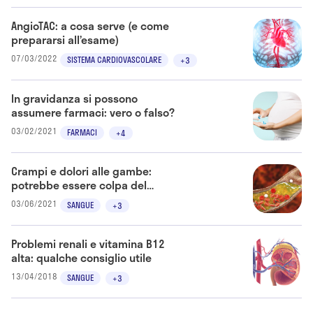
AngioTAC: a cosa serve (e come
prepararsi all’esame)
07/03/2022
SISTEMA CARDIOVASCOLARE
+3
In gravidanza si possono
assumere farmaci: vero o falso?
03/02/2021
FARMACI
+4
Crampi e dolori alle gambe:
potrebbe essere colpa del
colesterolo alto
03/06/2021
SANGUE
+3
Problemi renali e vitamina B12
alta: qualche consiglio utile
13/04/2018
SANGUE
+3