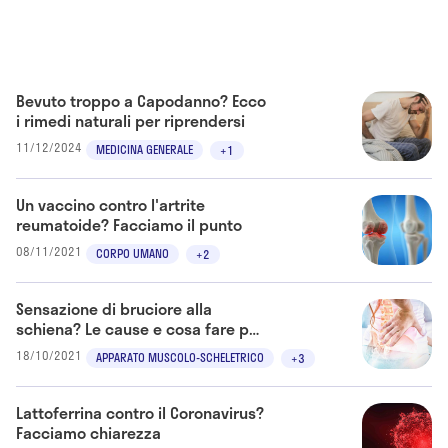
Bevuto troppo a Capodanno? Ecco
i rimedi naturali per riprendersi
11/12/2024
MEDICINA GENERALE
+1
Un vaccino contro l'artrite
reumatoide? Facciamo il punto
08/11/2021
CORPO UMANO
+2
Sensazione di bruciore alla
schiena? Le cause e cosa fare per
calmare il dolore
18/10/2021
APPARATO MUSCOLO-SCHELETRICO
+3
Lattoferrina contro il Coronavirus?
Facciamo chiarezza