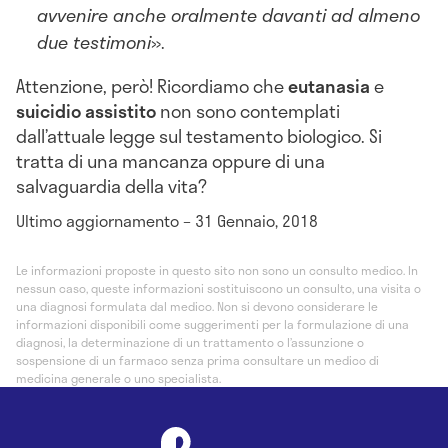
avvenire anche oralmente davanti ad almeno
due testimoni
».
Attenzione, però! Ricordiamo che
eutanasia
e
suicidio assistito
non sono contemplati
dall’attuale legge sul testamento biologico. Si
tratta di una mancanza oppure di una
salvaguardia della vita?
Ultimo aggiornamento – 31 Gennaio, 2018
Le informazioni proposte in questo sito non sono un consulto medico. In
nessun caso, queste informazioni sostituiscono un consulto, una visita o
una diagnosi formulata dal medico. Non si devono considerare le
informazioni disponibili come suggerimenti per la formulazione di una
diagnosi, la determinazione di un trattamento o l’assunzione o
sospensione di un farmaco senza prima consultare un medico di
medicina generale o uno specialista.