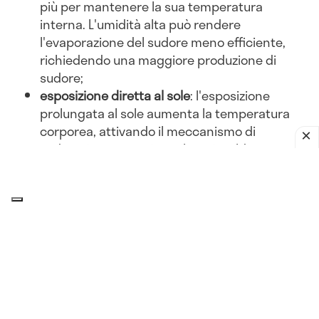
più per mantenere la sua temperatura
interna. L'umidità alta può rendere
l'evaporazione del sudore meno efficiente,
richiedendo una maggiore produzione di
sudore;
esposizione diretta al sole
: l'esposizione
prolungata al sole aumenta la temperatura
corporea, attivando il meccanismo di
sudorazione per evitare il surriscaldamento;
abbigliamento inadeguato
: indossare abiti
pesanti o non traspiranti può ostacolare la
dissipazione del calore, portando a una
maggiore sudorazione.
Attività fisica
esercizio intenso
: l'attività fisica aumenta la
produzione di calore corporeo. Per dissipare