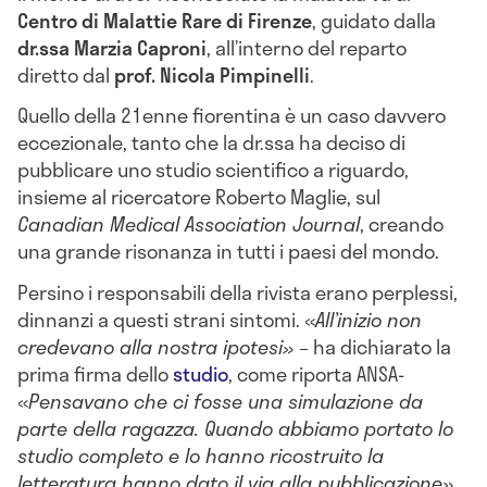
Centro di Malattie Rare di Firenze
, guidato dalla
dr.ssa Marzia Caproni
, all’interno del reparto
diretto dal
prof. Nicola Pimpinelli
.
Quello della 21enne fiorentina è un caso davvero
eccezionale, tanto che la dr.ssa ha deciso di
pubblicare uno studio scientifico a riguardo,
insieme al ricercatore Roberto Maglie, sul
Canadian Medical Association Journal
, creando
una grande risonanza in tutti i paesi del mondo.
Persino i responsabili della rivista erano perplessi,
dinnanzi a questi strani sintomi. «
All’inizio non
credevano alla nostra ipotesi»
– ha dichiarato la
prima firma dello
studio
, come riporta ANSA-
«
Pensavano che ci fosse una simulazione da
parte della ragazza. Quando abbiamo portato lo
studio completo e lo hanno ricostruito la
letteratura hanno dato il via alla pubblicazione»
.