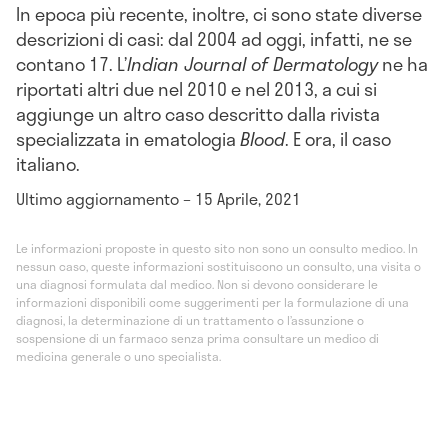
In epoca più recente, inoltre, ci sono state diverse
descrizioni di casi: dal 2004 ad oggi, infatti, ne se
contano 17. L’
Indian Journal of Dermatology
ne ha
riportati altri due nel 2010 e nel 2013, a cui si
aggiunge un altro caso descritto dalla rivista
specializzata in ematologia
Blood
. E ora, il caso
italiano.
Ultimo aggiornamento – 15 Aprile, 2021
Le informazioni proposte in questo sito non sono un consulto medico. In
nessun caso, queste informazioni sostituiscono un consulto, una visita o
una diagnosi formulata dal medico. Non si devono considerare le
informazioni disponibili come suggerimenti per la formulazione di una
diagnosi, la determinazione di un trattamento o l’assunzione o
sospensione di un farmaco senza prima consultare un medico di
medicina generale o uno specialista.