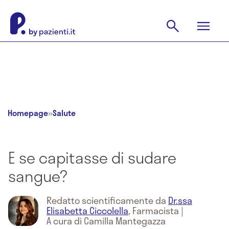
Homepage
»
Salute
E se capitasse di sudare
sangue?
Redatto scientificamente da
Dr.ssa
Elisabetta Ciccolella
,
Farmacista
|
A cura di Camilla Mantegazza