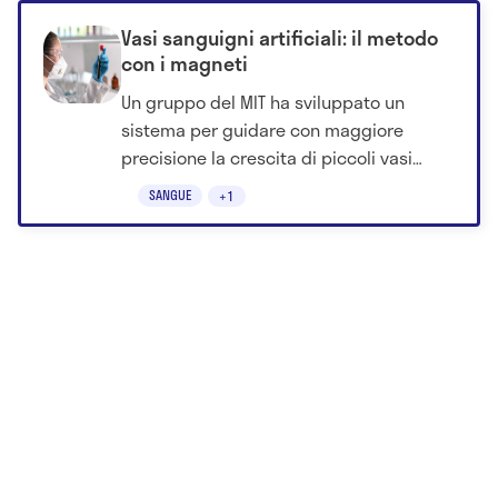
Vasi sanguigni artificiali: il metodo
con i magneti
Un gruppo del MIT ha sviluppato un
sistema per guidare con maggiore
precisione la crescita di piccoli vasi
sanguigni in laboratorio. La tecnica usa
SANGUE
+1
forze magnetiche e potrebbe aiutare, in
futuro, la costruzione di tessuti artificiali
più funzionali.