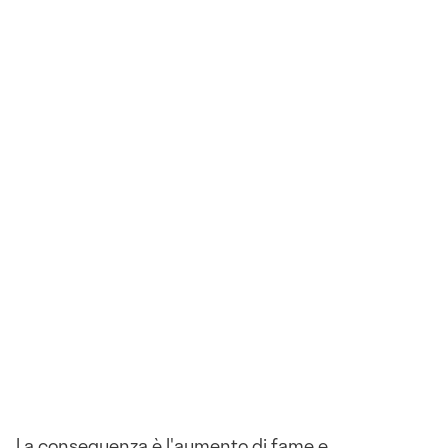
La conseguenza è l'aumento di fame e