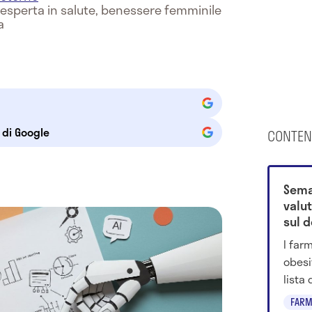
e esperta in salute, benessere femminile
a
e di Google
CONTEN
Sema
valut
sul 
I far
obesi
lista 
2028.
FARM