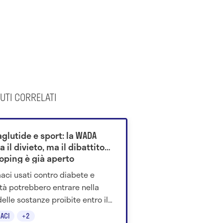
UTI CORRELATI
glutide e sport: la WADA
a il divieto, ma il dibattito
doping è già aperto
maci usati contro diabete e
tà potrebbero entrare nella
delle sostanze proibite entro il
 Gli esperti però ritengono che il
ACI
+2