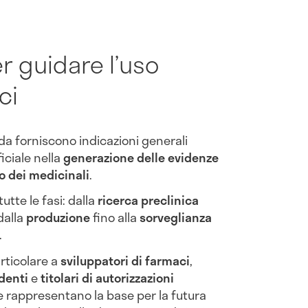
er guidare l’uso
ci
Fda forniscono indicazioni generali
ificiale nella
generazione delle evidenze
 dei medicinali
.
utte le fasi: dalla
ricerca preclinica
 dalla
produzione
fino alla
sorveglianza
.
articolare a
sviluppatori di farmaci
,
denti
e
titolari di autorizzazioni
 e rappresentano la base per la futura