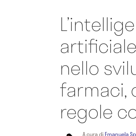
L’intellig
artificial
nello svi
farmaci, 
regole c
A cura di
Emanuela Sp