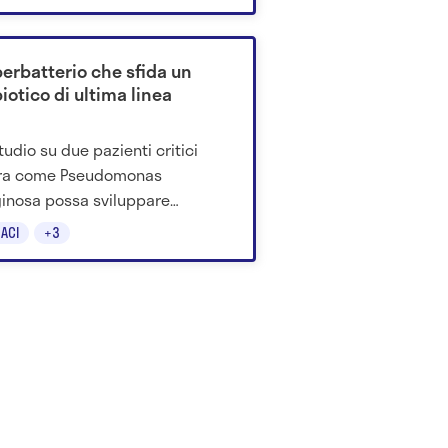
ema sia più complesso del
ice divieto.
perbatterio che sfida un
iotico di ultima linea
tudio su due pazienti critici
ra come Pseudomonas
inosa possa sviluppare
ioni capaci di ridurre l’efficacia
ACI
+3
ftazidime-avibactam, un
co usato quando molte altre
ie non funzionano più.