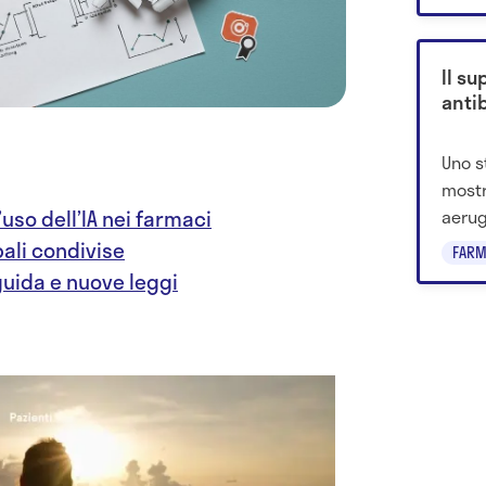
probl
sempl
Il su
antib
Uno s
most
aerug
’uso dell’IA nei farmaci
mutaz
ali condivise
FARM
di ce
guida e nuove leggi
farma
terap