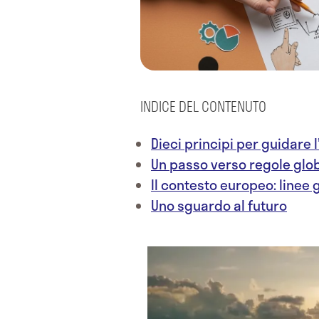
INDICE DEL CONTENUTO
Dieci principi per guidare l
Un passo verso regole glob
Il contesto europeo: linee 
Uno sguardo al futuro