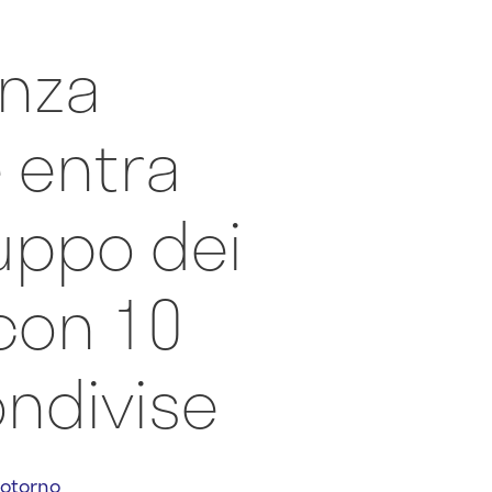
enza
e entra
luppo dei
con 10
ondivise
otorno