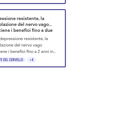
essione resistente, la
olazione del nervo vago
ene i benefici fino a due
 depressione resistente, la
lazione del nervo vago
ene i benefici fino a 2 anni in
 pazienti e alcuni rispondono
TE DEL CERVELLO
+4
 dopo 12 mesi.