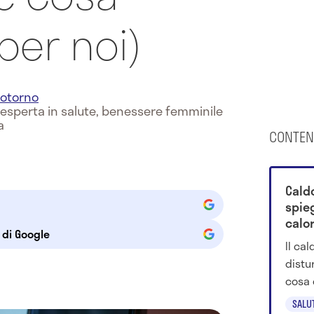
 per noi)
otorno
e esperta in salute, benessere femminile
a
CONTEN
Caldo
spie
calor
e di Google
Il ca
distu
cosa 
e per
SALU