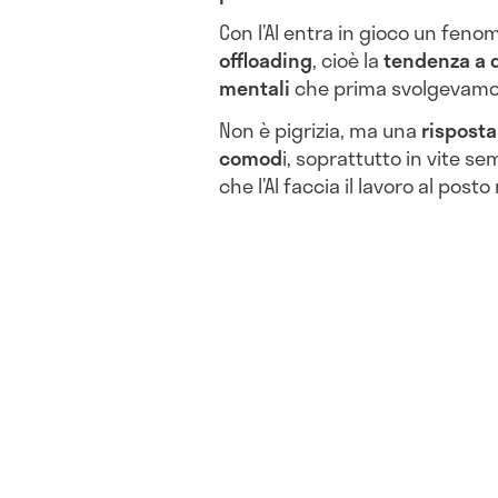
Con l’AI entra in gioco un feno
offloading
, cioè la
tendenza a d
mentali
che prima svolgevamo 
Non è pigrizia, ma una
rispost
comod
i, soprattutto in vite s
che l’AI faccia il lavoro al post