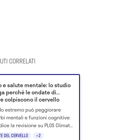
UTI CORRELATI
 e salute mentale: lo studio
ga perché le ondate di
e colpiscono il cervello
ldo estremo può peggiorare
rbi mentali e funzioni cognitive:
dice la revisione su PLOS Climate
ché il cervello è vulnerabile.
TE DEL CERVELLO
+2