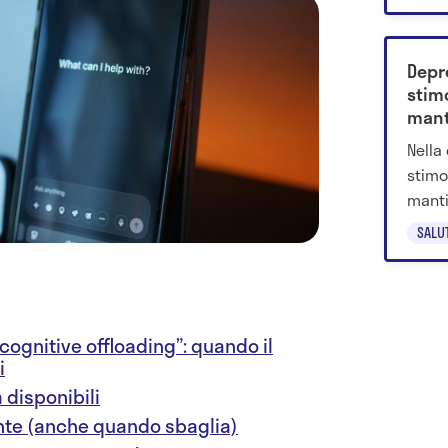
Depr
stim
manti
anni
Nella
stimo
manti
molti
SALU
anche
cognitive offloading”: quando il
i
 disponibili
ente (anche quando sbaglia)