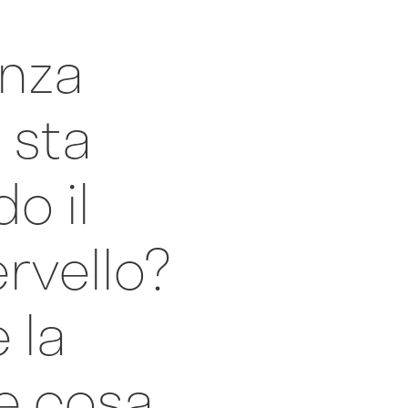
enza
e sta
o il
rvello?
 la
(e cosa