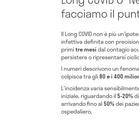
facciamo il pun
Il Long COVID non è più un’ipot
infettiva definita con precisio
primi
tre mesi
dal contagio ac
persistere o ripresentarsi ci
I numeri descrivono un fenomen
colpisca tra gli
80 e i 400 milio
L'incidenza varia sensibilmente
iniziale, riguardando il
5-20%
di
arrivando fino al
50%
dei pazie
ospedaliero.