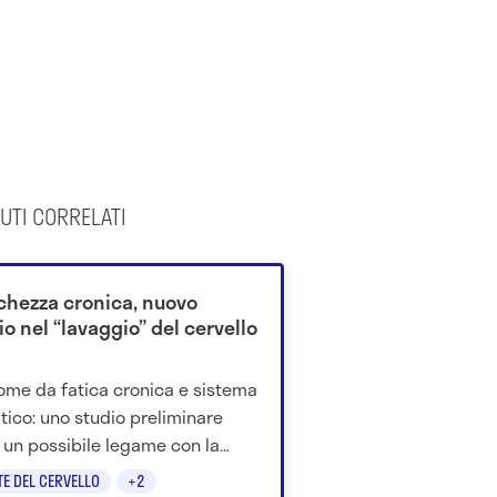
UTI CORRELATI
chezza cronica, nuovo
io nel “lavaggio” del cervello
ome da fatica cronica e sistema
atico: uno studio preliminare
a un possibile legame con la
ta eliminazione delle scorie
TE DEL CERVELLO
+2