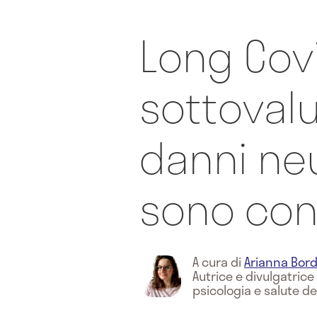
Long Cov
sottovalu
danni neu
sono con
A cura di
Arianna Bord
Autrice e divulgatric
psicologia e salute de