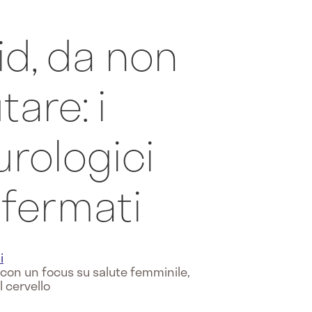
id, da non
tare: i
rologici
fermati
i
e con un focus su salute femminile,
l cervello