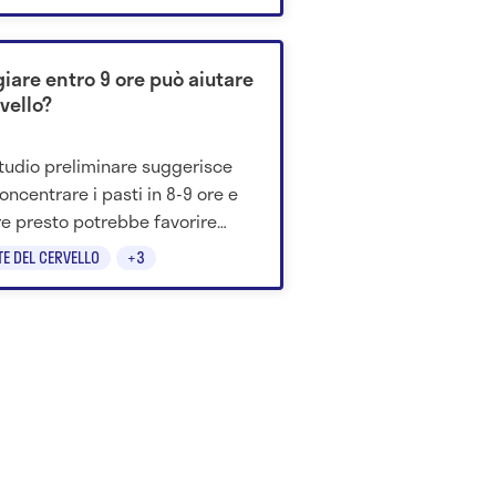
rali.
iare entro 9 ore può aiutare
rvello?
tudio preliminare suggerisce
oncentrare i pasti in 8-9 ore e
e presto potrebbe favorire
e funzioni cognitive negli over
TE DEL CERVELLO
+3