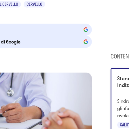
L CERVELLO
CERVELLO
e di Google
CONTEN
Stan
indiz
Sindr
glinf
rivel
ridot
SALU