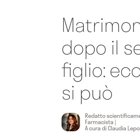
Matrimoni
dopo il 
figlio: e
si può
Redatto scientifica
Farmacista
|
A cura di Claudia Lepo