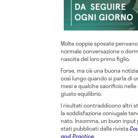
Molte coppie sposate pensano 
normale conversazione o dormir
nascita del loro primo figlio.
Forse, ma c’è una buona notizia
così lungo quando si parla di
mesi e qualche sacrificio nelle 
giusto equilibrio.
I risultati contraddicono altr
la soddisfazione coniugale tend
nato. Insomma, un buon input p
stati pubblicati dalla rivista
Cou
and Practice
.