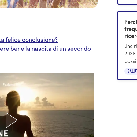
dall'a
Perch
freq
ricer
ta felice conclusione?
mec
Una r
vere bene la nascita di un secondo
2026 i
possi
incid
SALU