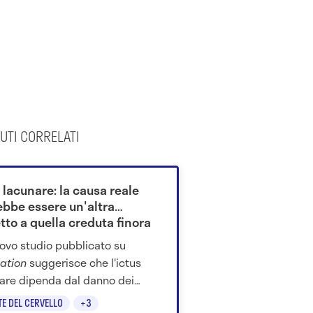
UTI CORRELATI
 lacunare: la causa reale
ebbe essere un'altra
tto a quella creduta finora
ovo studio pubblicato su
lation
suggerisce che l'ictus
are dipenda dal danno dei
li vasi cerebrali più che
TE DEL CERVELLO
+3