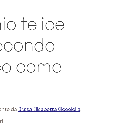
o felice
secondo
cco come
mente da
Dr.ssa Elisabetta Ciccolella
,
ri