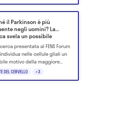
terosclerosi.
é il Parkinson è più
uente negli uomini? La
ca svela un possibile
canismo
icerca presentata al FENS Forum
ndividua nelle cellule gliali un
bile motivo della maggiore
enza del Parkinson negli uomini.
TE DEL CERVELLO
+3