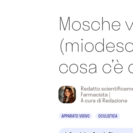
Mosche v
(miodeso
cosa c’è
Redatto scientifica
Farmacista
|
A cura di Redazione
APPARATO VISIVO
OCULISTICA