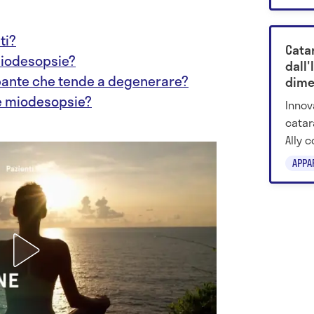
ocula
ti?
Catar
miodesopsie?
dall'
pante che tende a degenerare?
dime
le miodesopsie?
Innov
catara
Ally c
precis
APPA