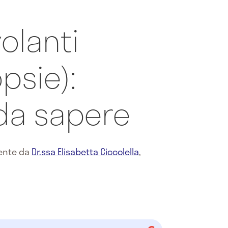
olanti
psie):
 da sapere
mente da
Dr.ssa Elisabetta Ciccolella
,