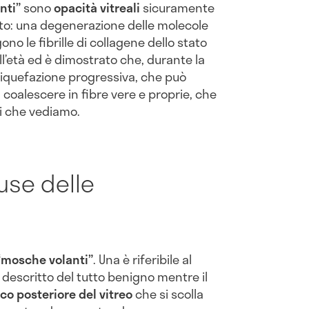
nti”
sono
opacità vitreali
sicuramente
nto: una degenerazione delle molecole
no le fibrille di collagene dello stato
ll’età ed è dimostrato che, durante la
a liquefazione progressiva, che può
 a coalescere in fibre vere e proprie, che
li che vediamo.
use delle
“mosche volanti”
. Una è riferibile al
escritto del tutto benigno mentre il
co posteriore del vitreo
che si scolla