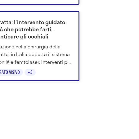
re.
atta: l'intervento guidato
IA che potrebbe farti
nticare gli occhiali
azione nella chirurgia della
tta: in Italia debutta il sistema
on IA e femtolaser. Interventi più
i, personalizzati e sicuri.
RATO VISIVO
+3