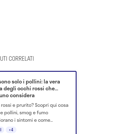
UTI CORRELATI
ono solo i pollini: la vera
a degli occhi rossi che
uno considera
 rossi e prurito? Scopri qui cosa
se pollini, smog e fumo
orano i sintomi e come
ggere davvero la salute
I
+4