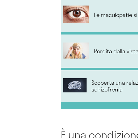
Le maculopatie si
Perdita della vist
Scoperta una relazi
schizofrenia
È una condizio