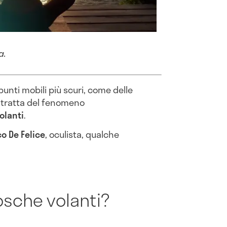
ta.
punti mobili più scuri, come delle
i tratta del fenomeno
olanti
.
o De Felice
, oculista, qualche
sche volanti?