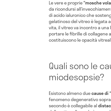
Le vere e proprie
“mosche vola
da ricondursi all’invecchiame
di acido ialuronico che sostengo
gelatinoso del vitreo è legata a
vita, il vitreo va incontro a un
portare le fibrille di collagene
costituiscono le opacità vitrea
Quali sono le ca
miodesopsie?
Esistono almeno due
cause di 
fenomeno degenerativo sopra d
secondo è collegabile al
distac