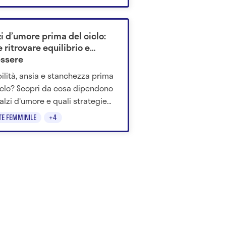
nosio.
i d’umore prima del ciclo:
ritrovare equilibrio e
ssere
abilità, ansia e stanchezza prima
iclo? Scopri da cosa dipendono
balzi d'umore e quali strategie
no aiutare a ritrovare equilibrio.
TE FEMMINILE
+4