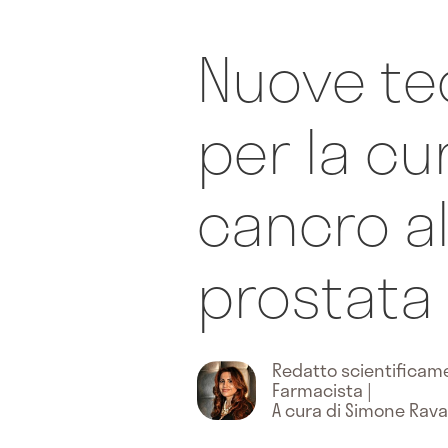
Nuove te
per la cu
cancro al
prostata
Redatto scientifica
Farmacista
|
A cura di Simone Rava