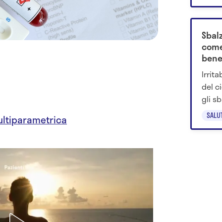
D-man
Sbalz
come 
bene
Irrit
del c
gli s
posso
SALU
ultiparametrica