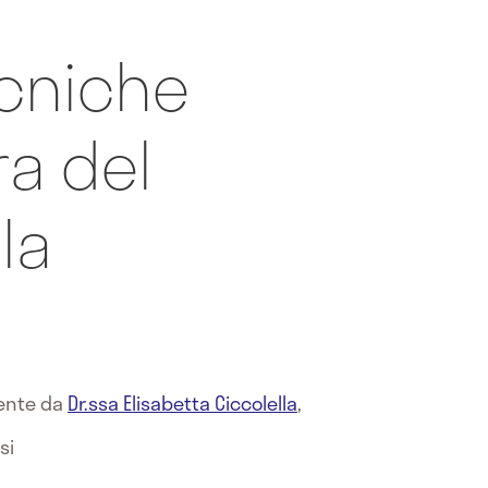
cniche
ra del
la
mente da
Dr.ssa Elisabetta Ciccolella
,
si