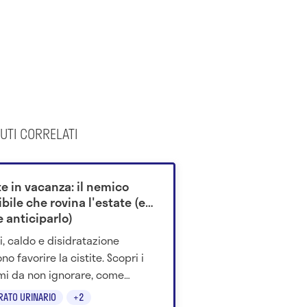
UTI CORRELATI
te in vacanza: il nemico
ibile che rovina l'estate (e
 anticiparlo)
i, caldo e disidratazione
o favorire la cistite. Scopri i
mi da non ignorare, come
nirla e cosa dice la scienza sul
RATO URINARIO
+2