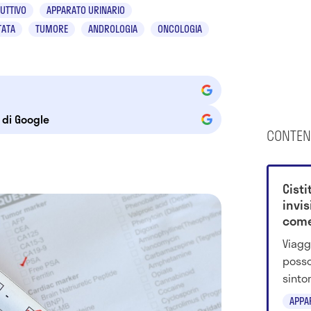
UTTIVO
APPARATO URINARIO
TATA
TUMORE
ANDROLOGIA
ONCOLOGIA
e di Google
CONTEN
Cisti
invis
come
Viagg
posson
sinto
preve
APPA