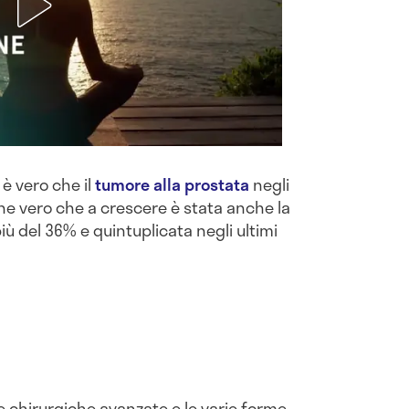
 è vero che il
tumore alla prostata
negli
he vero che a crescere è stata anche la
iù del 36% e quintuplicata negli ultimi
e chirurgiche avanzate e le varie forme