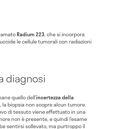
hiamato
Radium 223
, che si incorpora
uccide le cellule tumorali con radiazioni
la diagnosi
mane quello dell’
incertezza della
, la biopsia non scopre alcun tumore.
vo di tessuto viene effettuato in una
tumore non è presente, e quindi l’esame
bbe sentirsi sollevato, ma purtroppo il