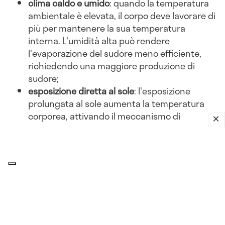
clima caldo e umido
: quando la temperatura
ambientale è elevata, il corpo deve lavorare di
più per mantenere la sua temperatura
interna. L'umidità alta può rendere
l'evaporazione del sudore meno efficiente,
richiedendo una maggiore produzione di
sudore;
esposizione diretta al sole
: l'esposizione
prolungata al sole aumenta la temperatura
corporea, attivando il meccanismo di
sudorazione per evitare il surriscaldamento;
abbigliamento inadeguato
: indossare abiti
pesanti o non traspiranti può ostacolare la
dissipazione del calore, portando a una
maggiore sudorazione.
Attività fisica