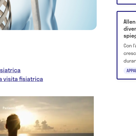
dell’
Allen
diven
spie
calo
Con l
cresc
durant
arriv
isiatrica
APPA
preve
a visita fisiatrica