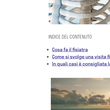
INDICE DEL CONTENUTO
Cosa fa il fisiatra
Come si svolge una visita f
In quali casi è consigliata l