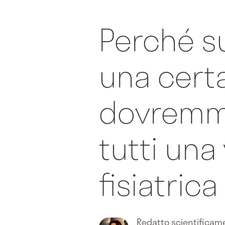
Perché s
una cert
dovremm
tutti una 
fisiatrica
Redatto scientifica