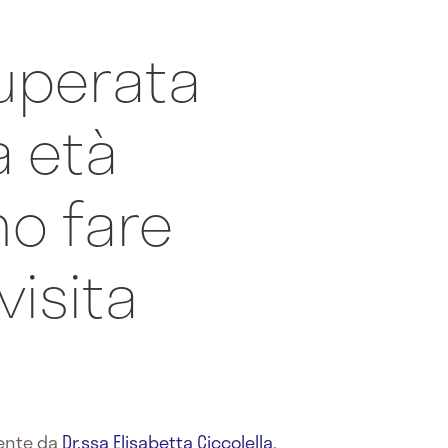
uperata
a età
o fare
visita
mente da
Dr.ssa Elisabetta Ciccolella
,