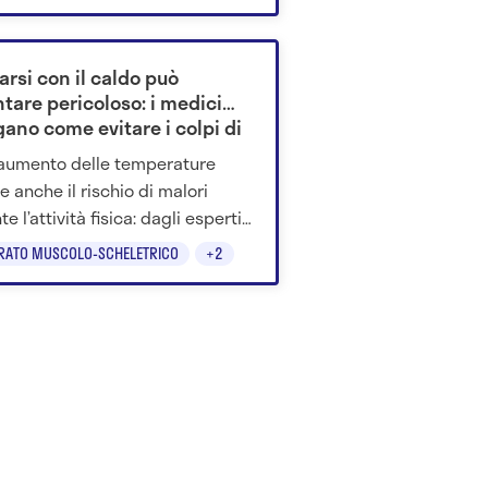
infiammazione.
arsi con il caldo può
tare pericoloso: i medici
gano come evitare i colpi di
re
’aumento delle temperature
e anche il rischio di malori
e l’attività fisica: dagli esperti
ano consigli su idratazione e
RATO MUSCOLO-SCHELETRICO
+2
nzione.