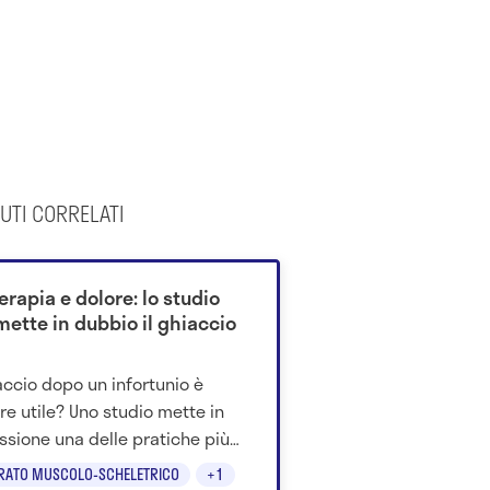
UTI CORRELATI
erapia e dolore: lo studio
mette in dubbio il ghiaccio
iaccio dopo un infortunio è
e utile? Uno studio mette in
ssione una delle pratiche più
se nella gestione del dolore e
RATO MUSCOLO-SCHELETRICO
+1