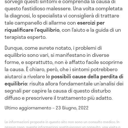
sorvegli questi sintomi e comprenda la causa di
questo fastidioso malessere. Una volta completata
la diagnosi, lo specialista vi consiglierà di trattare
tale campanello di allarme con
esercizi per
riqualificare l’equilibrio
,
con l’aiuto e la guida di un
terapista esperto.
Dunque, come avrete notato, i problemi di
equilibrio sono vari, si manifestano in diverse
forme, e soprattutto, non è affatto facile scoprirne
la causa. È chiaro, però, che i sintomi potrebbero
aiutarci a rivelare le
possibili cause della perdita di
equilibrio
: risulta allora fondamentale un’analisi dei
segnali per capire la causa di questo disturbo
diffuso e prescrivere il trattamento più adatto.
Ultimo aggiornamento – 23 Giugno, 2022
Le informazioni proposte in questo sito non sono un consulto medico. In
nessun caso, queste informazioni sostituiscono un consulto, una visita o