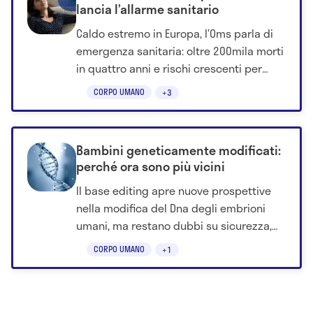
lancia l’allarme sanitario
Caldo estremo in Europa, l’Oms parla di
emergenza sanitaria: oltre 200mila morti
in quattro anni e rischi crescenti per
anziani e fragili.
CORPO UMANO
+3
Bambini geneticamente modificati:
perché ora sono più vicini
Il base editing apre nuove prospettive
nella modifica del Dna degli embrioni
umani, ma restano dubbi su sicurezza,
mosaicismo e implicazioni etiche.
CORPO UMANO
+1