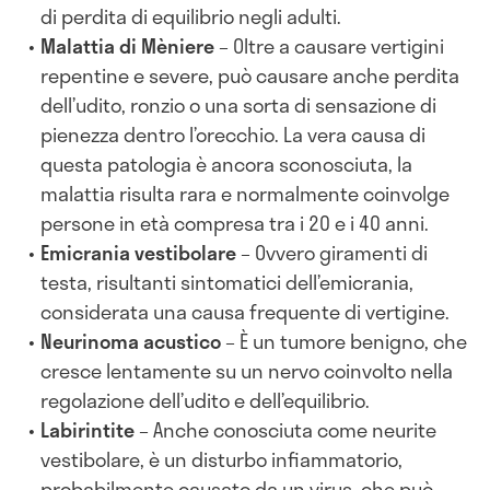
di perdita di equilibrio negli adulti.
Malattia di Mèniere
– Oltre a causare vertigini
repentine e severe, può causare anche perdita
dell’udito, ronzio o una sorta di sensazione di
pienezza dentro l’orecchio. La vera causa di
questa patologia è ancora sconosciuta, la
malattia risulta rara e normalmente coinvolge
persone in età compresa tra i 20 e i 40 anni.
Emicrania vestibolare
– Ovvero giramenti di
testa, risultanti sintomatici dell’emicrania,
considerata una causa frequente di vertigine.
Neurinoma acustico
– È un tumore benigno, che
cresce lentamente su un nervo coinvolto nella
regolazione dell’udito e dell’equilibrio.
Labirintite
– Anche conosciuta come neurite
vestibolare, è un disturbo infiammatorio,
probabilmente causato da un virus, che può