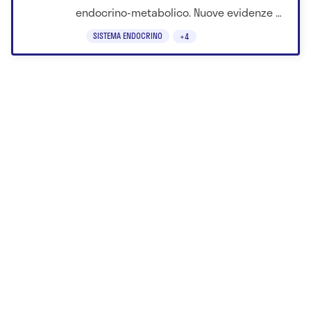
endocrino-metabolico. Nuove evidenze e
impatto su diagnosi e cure.
SISTEMA ENDOCRINO
+4