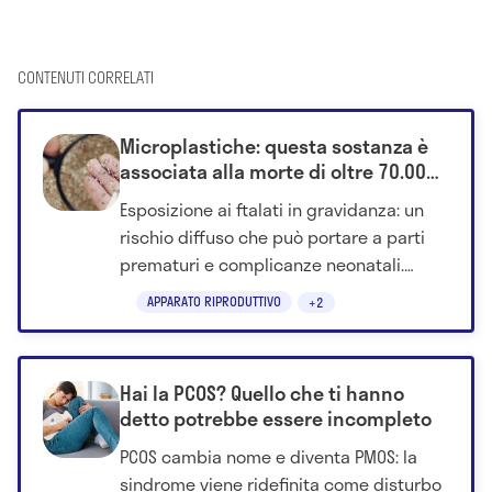
CONTENUTI CORRELATI
Microplastiche: questa sostanza è
associata alla morte di oltre 70.000
neonati
Esposizione ai ftalati in gravidanza: un
rischio diffuso che può portare a parti
prematuri e complicanze neonatali.
Clicca qui e scopri come.
APPARATO RIPRODUTTIVO
+2
Hai la PCOS? Quello che ti hanno
detto potrebbe essere incompleto
PCOS cambia nome e diventa PMOS: la
sindrome viene ridefinita come disturbo