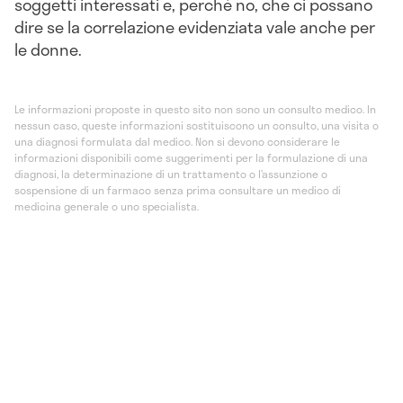
soggetti interessati e, perché no, che ci possano
dire se la correlazione evidenziata vale anche per
le donne.
Le informazioni proposte in questo sito non sono un consulto medico. In
nessun caso, queste informazioni sostituiscono un consulto, una visita o
una diagnosi formulata dal medico. Non si devono considerare le
informazioni disponibili come suggerimenti per la formulazione di una
diagnosi, la determinazione di un trattamento o l’assunzione o
sospensione di un farmaco senza prima consultare un medico di
medicina generale o uno specialista.