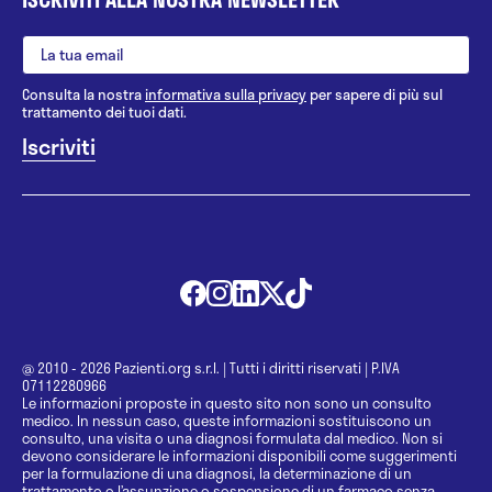
Consulta la nostra
informativa sulla privacy
per sapere di più sul
trattamento dei tuoi dati.
@ 2010 - 2026 Pazienti.org s.r.l.
|
Tutti i diritti riservati
|
P.IVA
07112280966
Le informazioni proposte in questo sito non sono un consulto
medico. In nessun caso, queste informazioni sostituiscono un
consulto, una visita o una diagnosi formulata dal medico. Non si
devono considerare le informazioni disponibili come suggerimenti
per la formulazione di una diagnosi, la determinazione di un
trattamento o l’assunzione o sospensione di un farmaco senza