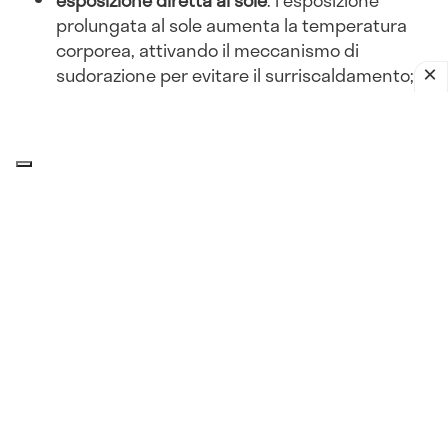
prolungata al sole aumenta la temperatura
corporea, attivando il meccanismo di
sudorazione per evitare il surriscaldamento;
abbigliamento inadeguato
: indossare abiti
pesanti o non traspiranti può ostacolare la
dissipazione del calore, portando a una
maggiore sudorazione.
Attività fisica
esercizio intenso
: l'attività fisica aumenta la
produzione di calore corporeo. Per dissipare
questo calore, il corpo suda di più, soprattutto
in ambienti caldi;
sport all'aperto
: praticare sport all'aperto
durante le ore più calde della giornata può
esacerbare la sudorazione.