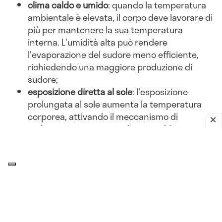
clima caldo e umido
: quando la temperatura
ambientale è elevata, il corpo deve lavorare di
più per mantenere la sua temperatura
interna. L'umidità alta può rendere
l'evaporazione del sudore meno efficiente,
richiedendo una maggiore produzione di
sudore;
esposizione diretta al sole
: l'esposizione
prolungata al sole aumenta la temperatura
corporea, attivando il meccanismo di
sudorazione per evitare il surriscaldamento;
abbigliamento inadeguato
: indossare abiti
pesanti o non traspiranti può ostacolare la
dissipazione del calore, portando a una
maggiore sudorazione.
Attività fisica