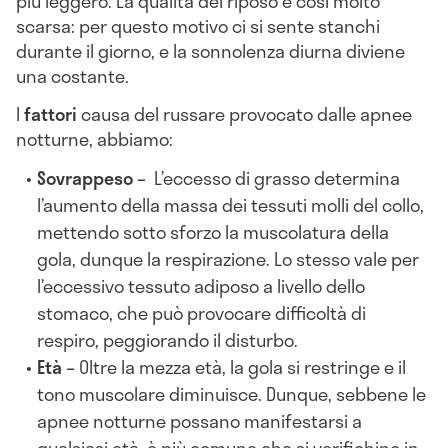
più leggero. La qualità del riposo
è così molto
scarsa: per questo motivo ci si sente stanchi
durante il giorno, e la sonnolenza diurna diviene
una costante.
I
fattori
causa del russare provocato dalle apnee
notturne, abbiamo:
Sovrappeso –
L’eccesso di grasso determina
l’aumento della massa dei tessuti molli del collo,
mettendo sotto sforzo la muscolatura della
gola, dunque la respirazione. Lo stesso vale per
l’eccessivo tessuto adiposo a livello dello
stomaco, che può provocare difficoltà di
respiro, peggiorando il disturbo.
Età –
Oltre la mezza età, la gola si restringe e il
tono muscolare diminuisce. Dunque, sebbene le
apnee notturne possano manifestarsi a
qualsiasi età, è più comune che si verifichino in