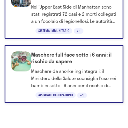
persone: ecco cos'è e come si
Nell’Upper East Side di Manhattan sono
trasmette
stati registrati 72 casi e 2 morti collegati
a un focolaio di legionellosi. Le autorità
sanitarie indicano le torri di
SISTEMA IMMUNITARIO
+3
raffreddamento degli edifici come
possibile fonte di esposizione e hanno
avviato bonifiche mirate.
Maschere full face sotto i 6 anni: il
rischio da sapere
Maschere da snorkeling integrali: il
Ministero della Salute sconsiglia l'uso nei
bambini sotto i 6 anni per il rischio di
problemi respiratori.
APPARATO RESPIRATORIO
+1