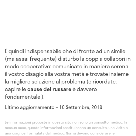
È quindi indispensabile che di fronte ad un simile
(ma assai frequente) disturbo la coppia collabori in
modo cooperativo: comunicate in maniera serena
il vostro disagio alla vostra metà e trovate insieme
la migliore soluzione al problema (e ricordate:
capire le
cause del russare
è davvero
fondamentale!).
Ultimo aggiornamento – 10 Settembre, 2019
Le informazioni proposte in questo sito non sono un consulto medico. In
nessun caso, queste informazioni sostituiscono un consulto, una visita o
una diagnosi formulata dal medico. Non si devono considerare le