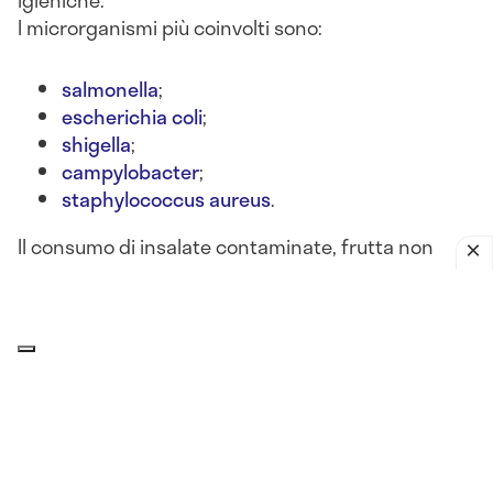
I microrganismi più coinvolti sono:
salmonella
;
escherichia coli
;
shigella
;
campylobacter
;
staphylococcus aureus
.
Il consumo di insalate contaminate, frutta non
lavata, latticini lasciati fuori frigo o alimenti crudi
può portare a
gastroenteriti batteriche acute
, con
sintomi come
nausea, diarrea, vomito, crampi
addominali e febbre
.