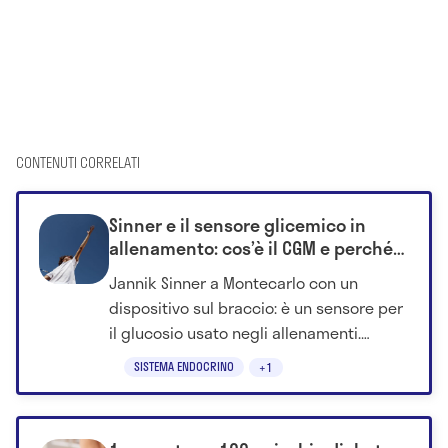
CONTENUTI CORRELATI
Sinner e il sensore glicemico in
allenamento: cos’è il CGM e perché
può essere utile verso Wimbledon
Jannik Sinner a Montecarlo con un
dispositivo sul braccio: è un sensore per
il glucosio usato negli allenamenti.
Scopri a cosa serve e perché lo utilizza.
SISTEMA ENDOCRINO
+1