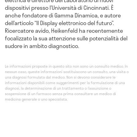
elettrica e direttore del Laboratorio di nuovi
dispositivi presso l’Università di Cincinnati. È
anche fondatore di Gamma Dinamica, e autore
dell’articolo “Il Display elettronico del futuro”.
Ricercatore avido, Heikenfeld ha recentemente
focalizzato la sua attenzione sulle potenzialità del
sudore in ambito diagnostico.
Le informazioni proposte in questo sito non sono un consulto medico. In
nessun caso, queste informazioni sostituiscono un consulto, una visita o
una diagnosi formulata dal medico. Non si devono considerare le
informazioni disponibili come suggerimenti per la formulazione di una
diagnosi, la determinazione di un trattamento o l’assunzione o
sospensione di un farmaco senza prima consultare un medico di
medicina generale o uno specialista.