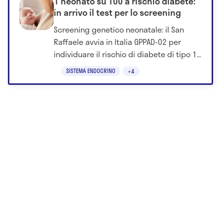
1 neonato su 100 a rischio diabete:
in arrivo il test per lo screening
Screening genetico neonatale: il San
Raffaele avvia in Italia GPPAD-02 per
individuare il rischio di diabete di tipo 1
fin dai primi giorni di vita.
SISTEMA ENDOCRINO
+4