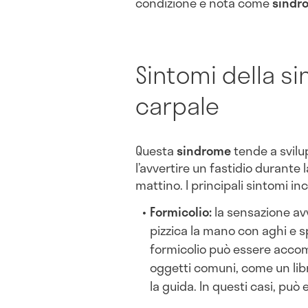
condizione è nota come
sindro
Sintomi della s
carpale
Questa
sindrome
tende a svilup
l’avvertire un fastidio durante 
mattino. I principali sintomi in
Formicolio:
la sensazione avv
pizzica la mano con aghi e sp
formicolio può essere accom
oggetti comuni, come un libr
la guida. In questi casi, può 