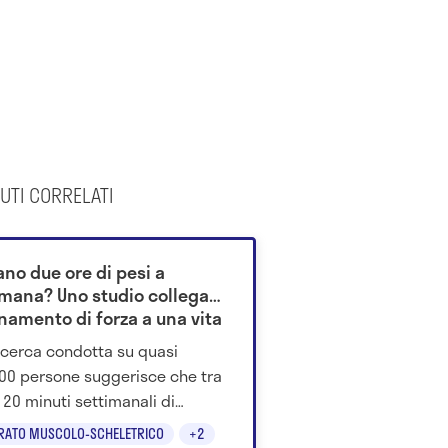
UTI CORRELATI
ano due ore di pesi a
imana? Uno studio collega
enamento di forza a una vita
lunga
icerca condotta su quasi
00 persone suggerisce che tra
120 minuti settimanali di
amento con i pesi potrebbero
RATO MUSCOLO-SCHELETRICO
+2