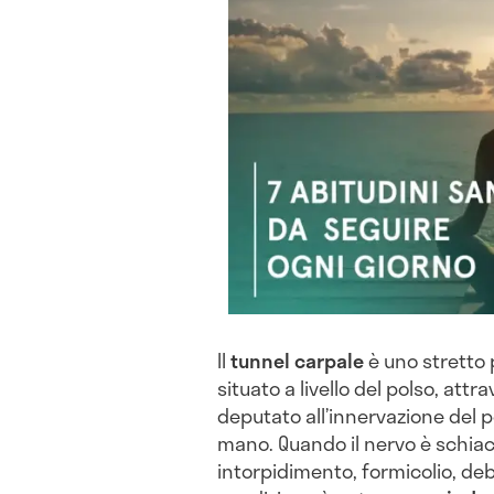
Il
tunnel carpale
è uno stretto 
situato a livello del polso, att
deputato all’innervazione del po
mano. Quando il nervo è schia
intorpidimento, formicolio, deb