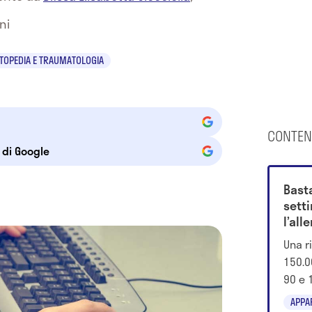
ni
TOPEDIA E TRAUMATOLOGIA
CONTEN
e di Google
Bast
sett
l’all
più 
Una r
150.0
90 e 
allen
APPA