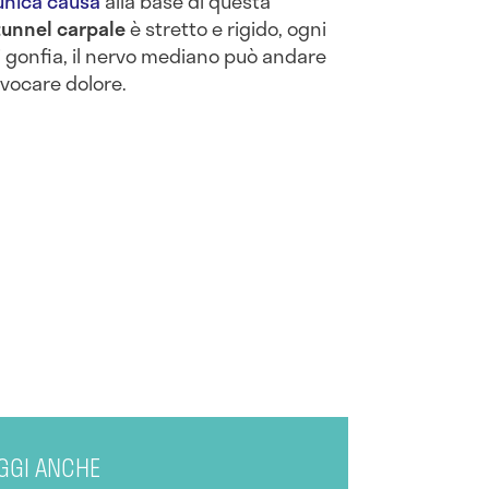
unica causa
alla base di questa
tunnel carpale
è stretto e rigido, ogni
si gonfia, il nervo mediano può andare
vocare dolore.
GGI ANCHE