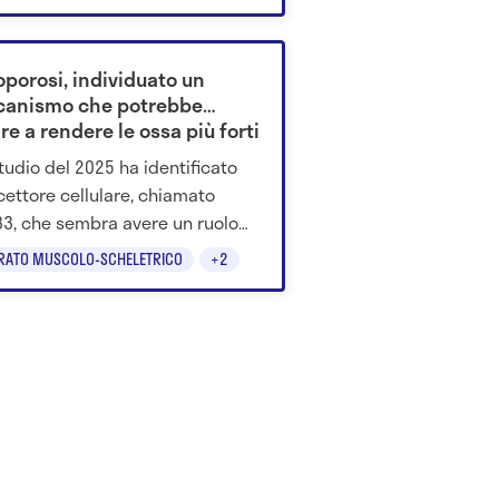
e benefici per la longevità.
oporosi, individuato un
anismo che potrebbe
re a rendere le ossa più forti
tudio del 2025 ha identificato
cettore cellulare, chiamato
3, che sembra avere un ruolo
tante nella densità ossea. Nei
RATO MUSCOLO-SCHELETRICO
+2
ui topi, la sua attivazione ha
orato produzione e resistenza
 ossa.