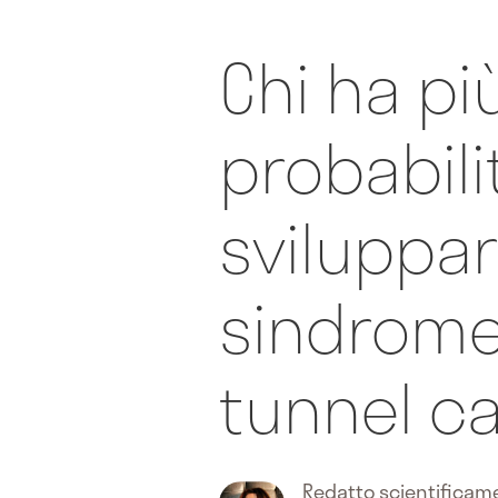
Chi ha pi
probabili
sviluppar
sindrome
tunnel c
Redatto scientifica