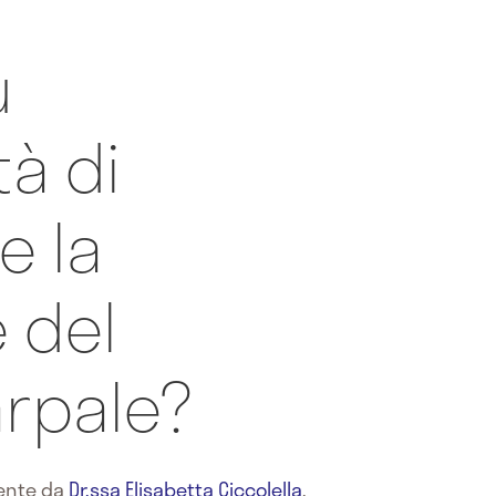
ù
tà di
e la
 del
arpale?
mente da
Dr.ssa Elisabetta Ciccolella
,