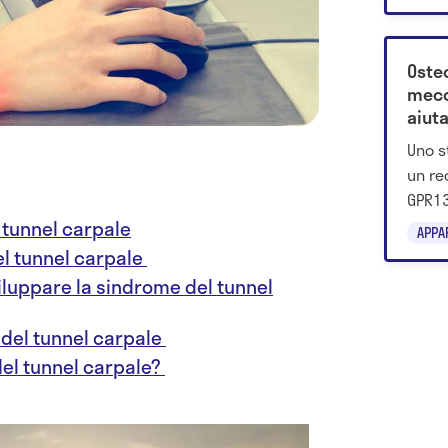
offrir
Oste
mecc
aiuta
Uno s
un re
GPR13
impor
 tunnel carpale
APPA
test s
el tunnel carpale
migli
viluppare la sindrome del tunnel
delle
 del tunnel carpale
del tunnel carpale?