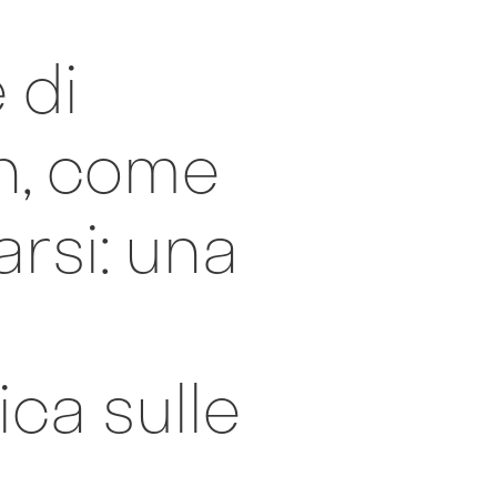
 di
n, come
rsi: una
ca sulle