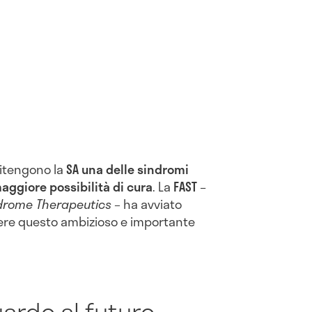
ritengono la
SA una delle sindromi
ggiore possibilità di cura
. La
FAST
–
drome Therapeutics
– ha avviato
ere questo ambizioso e importante
uardo al futuro