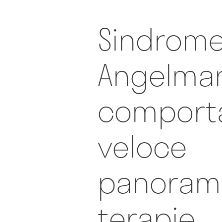
Sindrome
Angelma
comporta
veloce
panorami
terapie