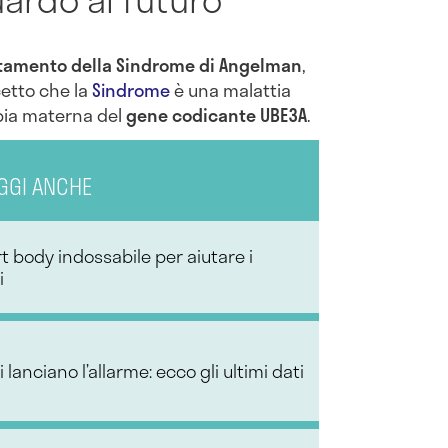
attamento della Sindrome di Angelman
,
cetto che la
Sindrome
è una malattia
opia materna del
gene codi­cante UBE3A
.
GGI ANCHE
t body indossabile per aiutare i
i
ti lanciano l’allarme: ecco gli ultimi dati