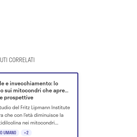
UTI CORRELATI
ule e invecchiamento: lo
io sui mitocondri che apre
e prospettive
tudio del Fritz Lipmann Institute
a che con l’età diminuisce la
tidilcolina nei mitocondri.
stinarla migliora la funzione
O UMANO
+2