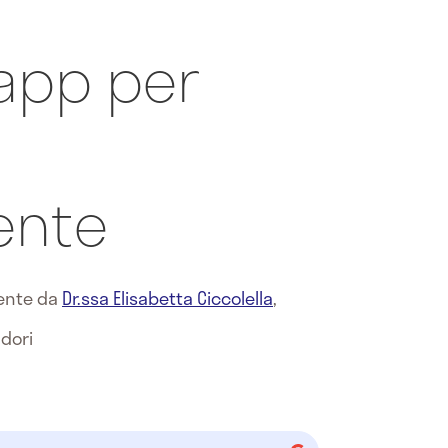
 app per
ente
mente da
Dr.ssa Elisabetta Ciccolella
,
adori