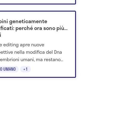
are.
ini geneticamente
ficati: perché ora sono più
i
se editing apre nuove
ettive nella modifica del Dna
 embrioni umani, ma restano
 su sicurezza, mosaicismo e
O UMANO
+1
cazioni etiche.