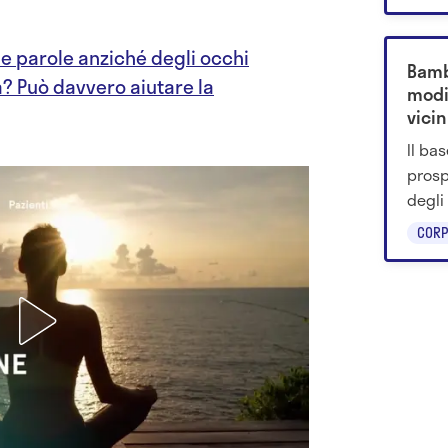
cellul
e parole anziché degli occhi
Bamb
ra? Può davvero aiutare la
modi
vicin
Il ba
prosp
degli
dubbi
CORP
impli