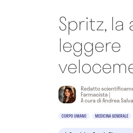
Spritz, la
leggere
velocem
Redatto scientifica
Farmacista
|
A cura di Andrea Salv
CORPO UMANO
MEDICINA GENERALE