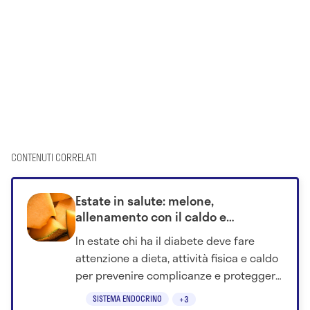
CONTENUTI CORRELATI
Estate in salute: melone,
allenamento con il caldo e
neuropatia diabetica
In estate chi ha il diabete deve fare
attenzione a dieta, attività fisica e caldo
per prevenire complicanze e proteggere
il benessere. Scopri come.
SISTEMA ENDOCRINO
+3