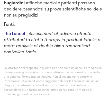
bugiardini
affinché medici e pazienti possano
decidere basandosi su prove scientifiche solide e
non su pregiudizi.
Fonti
:
The Lancet
-
Assessment of adverse effects
attributed to statin therapy in product labels: a
meta-analysis of double-blind randomised
controlled trials
Le informazioni proposte in questo sito non sono un consulto medico. In
nessun caso, queste informazioni sostituiscono un consulto, una visita o
una diagnosi formulata dal medico. Non si devono considerare le
informazioni disponibili come suggerimenti per la formulazione di una
diagnosi, la determinazione di un trattamento o l’assunzione o
sospensione di un farmaco senza prima consultare un medico di
medicina generale o uno specialista.