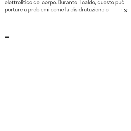
elettrolitico del corpo. Durante il caldo, questo può
portare a problemi come la disidratazione o
l'ipotensione.
L'impatto del clima sulla pressione
arteriosa: che relazione c'è?
Il corpo, compresi i
vasi sanguigni
, può reagire a
improvvisi cambiamenti di umidità, pressione
atmosferica, più o meno nello stesso modo in cui
reagisce al freddo. Queste variazioni della
pressione sanguigna legate alle condizioni
atmosferiche sono più comuni nelle persone di 65
anni e più.
Vediamo quali sono gli effetti delle alte
temperature sulla pressione e perché con il caldo
la pressione arteriosa tende a diminuire.