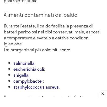
gastrointestinale.
Alimenti contaminati dal caldo
Durante l'estate, il caldo facilita la presenza di
batteri pericolosi nei cibi conservati male, esposti
a temperature elevate o a cattive condizioni
igieniche.
I microrganismi più coinvolti sono:
salmonella
;
escherichia coli
;
shigella
;
campylobacter
;
staphylococcus aureus
.
Il consumo di insalate contaminate, frutta non
lavata, latticini lasciati fuori frigo o alimenti crudi