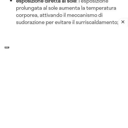
esposizione diretta al sole
: l'esposizione
prolungata al sole aumenta la temperatura
corporea, attivando il meccanismo di
sudorazione per evitare il surriscaldamento;
abbigliamento inadeguato
: indossare abiti
pesanti o non traspiranti può ostacolare la
dissipazione del calore, portando a una
maggiore sudorazione.
Attività fisica
esercizio intenso
: l'attività fisica aumenta la
produzione di calore corporeo. Per dissipare
questo calore, il corpo suda di più, soprattutto
in ambienti caldi;
sport all'aperto
: praticare sport all'aperto
durante le ore più calde della giornata può
esacerbare la sudorazione.