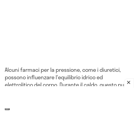
Alcuni farmaci per la pressione, come i diuretici,
possono influenzare l'equilibrio idrico ed
elettrolitico del corpo. Durante il caldo, questo può
portare a problemi come la disidratazione o
l'ipotensione.
L'impatto del clima sulla pressione
arteriosa: che relazione c'è?