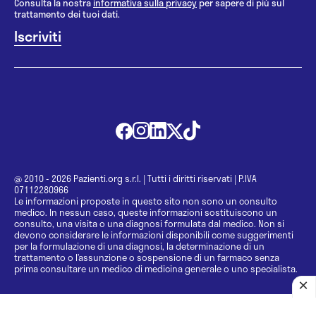
Consulta la nostra
informativa sulla privacy
per sapere di più sul
trattamento dei tuoi dati.
@ 2010 - 2026 Pazienti.org s.r.l.
|
Tutti i diritti riservati
|
P.IVA
07112280966
Le informazioni proposte in questo sito non sono un consulto
medico. In nessun caso, queste informazioni sostituiscono un
consulto, una visita o una diagnosi formulata dal medico. Non si
devono considerare le informazioni disponibili come suggerimenti
per la formulazione di una diagnosi, la determinazione di un
trattamento o l’assunzione o sospensione di un farmaco senza
prima consultare un medico di medicina generale o uno specialista.