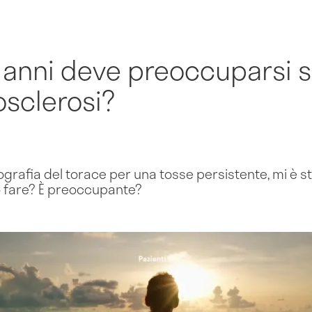
 anni deve preoccuparsi 
osclerosi?
ografia del torace per una tosse persistente, mi è s
o fare? È preoccupante?