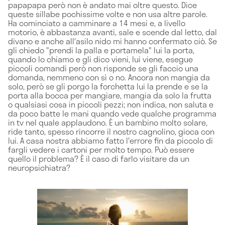
papapapa però non è andato mai oltre questo. Dice
queste sillabe pochissime volte e non usa altre parole.
Ha cominciato a camminare a 14 mesi e, a livello
motorio, è abbastanza avanti, sale e scende dal letto, dal
divano e anche all'asilo nido mi hanno confermato ciò. Se
gli chiedo "prendi la palla e portamela" lui la porta,
quando lo chiamo e gli dico vieni, lui viene, esegue
piccoli comandi però non risponde se gli faccio una
domanda, nemmeno con sì o no. Ancora non mangia da
solo, però se gli porgo la forchetta lui la prende e se la
porta alla bocca per mangiare, mangia da solo la frutta
o qualsiasi cosa in piccoli pezzi; non indica, non saluta e
da poco batte le mani quando vede qualche programma
in tv nel quale applaudono. È un bambino molto solare,
ride tanto, spesso rincorre il nostro cagnolino, gioca con
lui. A casa nostra abbiamo fatto l'errore fin da piccolo di
fargli vedere i cartoni per molto tempo. Può essere
quello il problema? È il caso di farlo visitare da un
neuropsichiatra?