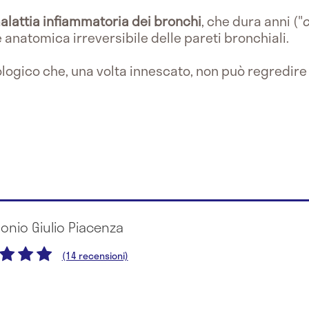
alattia infiammatoria dei bronchi
, che dura anni ("
natomica irreversibile delle pareti bronchiali.
ologico che, una volta innescato, non può regredir
tonio Giulio Piacenza
(14 recensioni)