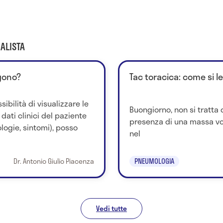
ALISTA
ggono?
Tac toracica: come si l
bilità di visualizzare le
Buongiorno, non si tratta d
ati clinici del paziente
presenza di una massa vo
tologie, sintomi), posso
nel
Dr. Antonio Giulio Piacenza
PNEUMOLOGIA
Vedi tutte