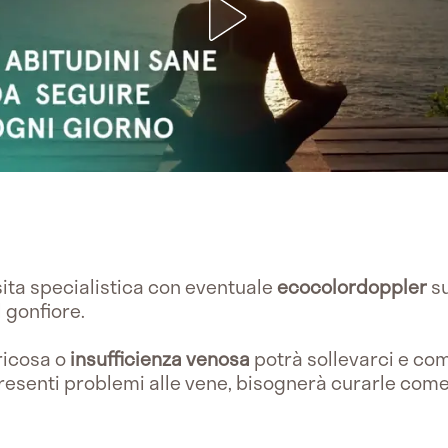
isita specialistica con eventuale
ecocolordoppler
su
l gonfiore.
ricosa o
insufficienza venosa
potrà sollevarci e com
presenti problemi alle vene, bisognerà curarle come