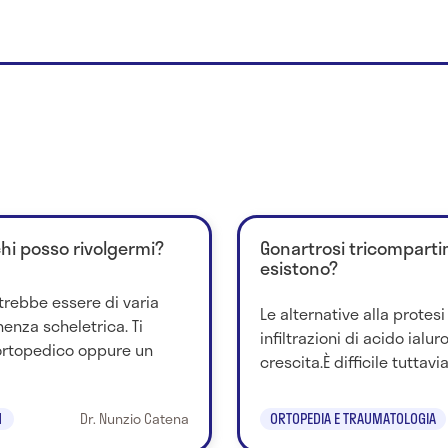
chi posso rivolgermi?
Gonartrosi tricompartim
esistono?
trebbe essere di varia
Le alternative alla protesi 
nenza scheletrica. Ti
infiltrazioni di acido ialur
ortopedico oppure un
crescita.È difficile tuttavia
1
Dr. Nunzio Catena
ORTOPEDIA E TRAUMATOLOGIA