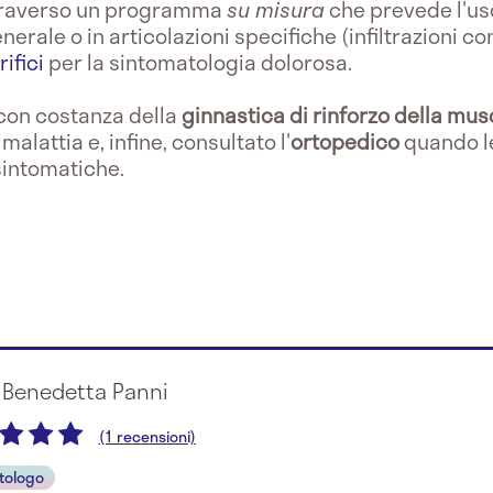
ttraverso un programma
su misura
che prevede l'us
enerale o in articolazioni specifiche (infiltrazioni c
ifici
per la sintomatologia dolorosa.
con costanza della
ginnastica di rinforzo della mu
malattia e, infine, consultato l'
ortopedico
quando le
sintomatiche.
a Benedetta Panni
(1 recensioni)
tologo