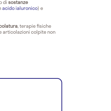
o di
sostanze
on
acido ialuronico
) e
scolatura
, terapie fisiche
 articolazioni colpite non