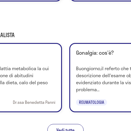
ALISTA
Gonalgia: cos'è?
attia metabolica la cui
Buongiorno,il referto che ti
ione di abitudini
descrizione dell'esame ob
la dieta, calo del peso
evidenziato durante la vi
problema...
Dr.ssa Benedetta Panni
REUMATOLOGIA
Vedi tutte