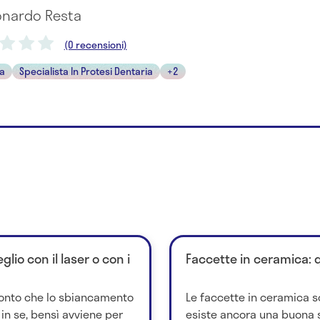
eonardo Resta
(0 recensioni)
ta
Specialista In Protesi Dentaria
+2
io con il laser o con i
Faccette in ceramica: 
 conto che lo sbiancamento
Le faccette in ceramica 
 in se, bensì avviene per
esiste ancora una buona s