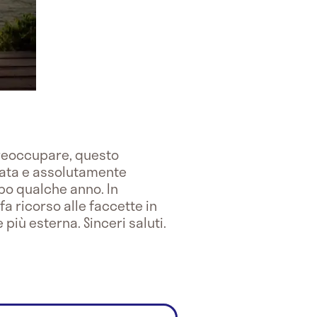
i preoccupare, questo
zzata e assolutamente
po qualche anno. In
a ricorso alle faccette in
più esterna. Sinceri saluti.