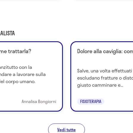
ALISTA
ome trattarla?
Dolore alla caviglia: co
anzitutto con la
Salve, una volta effettuat
dare a lavorare sulla
escludano fratture o disto
del corpo umano.
giusto camminare e...
Annalisa Bongiorni
FISIOTERAPIA
Vedi tutte