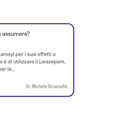
sa assumere?
Laroxyl per i suoi effetti a
io è di utilizzare il Lorazepam,
r le...
Dr. Michele Strazzella