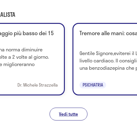
ALISTA
ggio più basso dei 15
Tremore alle mani: co
ona norma diminuire
Gentile Signore,eviterei il 
lte a 2 volte al giorno.
livello cardiaco. Il consigl
e miglioreranno
una benzodiazepina che pe
Dr. Michele Strazzella
PSICHIATRIA
Vedi tutte