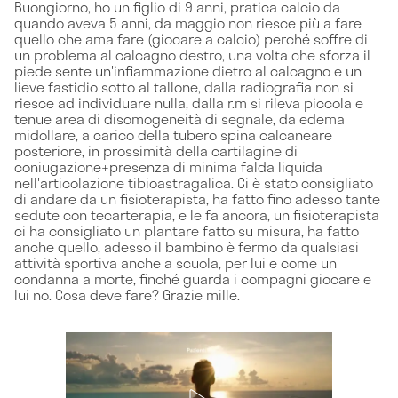
Buongiorno, ho un figlio di 9 anni, pratica calcio da
quando aveva 5 anni, da maggio non riesce più a fare
quello che ama fare (giocare a calcio) perché soffre di
un problema al calcagno destro, una volta che sforza il
piede sente un'infiammazione dietro al calcagno e un
lieve fastidio sotto al tallone, dalla radiografia non si
riesce ad individuare nulla, dalla r.m si rileva piccola e
tenue area di disomogeneità di segnale, da edema
midollare, a carico della tubero spina calcaneare
posteriore, in prossimità della cartilagine di
coniugazione+presenza di minima falda liquida
nell'articolazione tibioastragalica. Ci è stato consigliato
di andare da un fisioterapista, ha fatto fino adesso tante
sedute con tecarterapia, e le fa ancora, un fisioterapista
ci ha consigliato un plantare fatto su misura, ha fatto
anche quello, adesso il bambino è fermo da qualsiasi
attività sportiva anche a scuola, per lui e come un
condanna a morte, finché guarda i compagni giocare e
lui no. Cosa deve fare? Grazie mille.