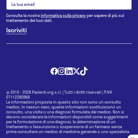
Consulta la nostra
informativa sulla privacy
per sapere di più sul
trattamento dei tuoi dati.
@ 2010 - 2026 Pazienti.org s.r.l.
|
Tutti i diritti riservati
|
P.IVA
07112280966
Le informazioni proposte in questo sito non sono un consulto
medico. In nessun caso, queste informazioni sostituiscono un
consulto, una visita o una diagnosi formulata dal medico. Non si
devono considerare le informazioni disponibili come suggerimenti
per la formulazione di una diagnosi, la determinazione di un
trattamento o l’assunzione o sospensione di un farmaco senza
prima consultare un medico di medicina generale o uno specialista.