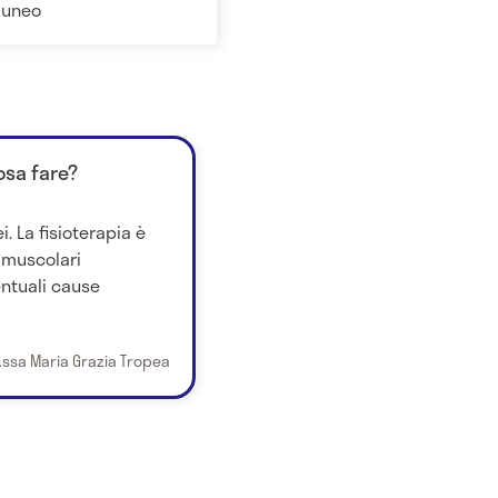
 Cuneo
osa fare?
. La fisioterapia è
e muscolari
entuali cause
.ssa Maria Grazia Tropea