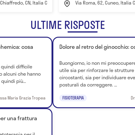
Chiaffredo, CN, Italia Cuneo
Via Roma, 62, Cuneo, Italia
ULTIME RISPOSTE
schemica: cosa
Dolore al retro del ginocchio: c
Buongiorno, io non mi preoccuperei
quindi difficile
utile sia per rinforzare le struttur
ono alcuni che hanno
circostanti, sia per individuare ev
quindi più...
posturali da correggere. ...
.ssa Maria Grazia Tropea
FISIOTERAPIA
Dr
er una frattura
toterapia per il