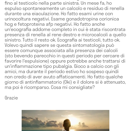
fino al testicolo nella parte sinistra. Un mese fa, ho
espulso spontaneamente un calcolo e residuo di renella
durante una eiaculazione. Ho fatto esami urine con
urinocoltura negativi. Esame gonadotropina corionica
hcg e fetoproteina afp negativi. Ho fatto anche
un'ecografia addome completo in cui è stata riscontrata
presenza di renella al rene destro e microcalcoli a quello
sinistro. Tutto il resto ok. Ecografia ai testicoli, tutto ok.
Volevo quindi sapere se questa sintomatologia può
essere comunque associata alla presenza dei calcoli
(sto bevendo parecchio in questi periodo per cercare di
favorire l'espulsione) oppure potrebbe anche trattarsi di
un'infiammazione tipo pubalgia. Gioco a calcio con gli
amici, ma durante il periodo estivo ho sospeso quindi
non credo di aver avuto affaticamenti. Ho fatto qualche
giorno di antinfiammatorio (Oki) e il dolore si è attenuato,
ma poi è ricomparso. Cosa mi consigliate?
Grazie