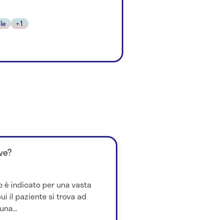
le
+1
ve?
o è indicato per una vasta
i il paziente si trova ad
na...