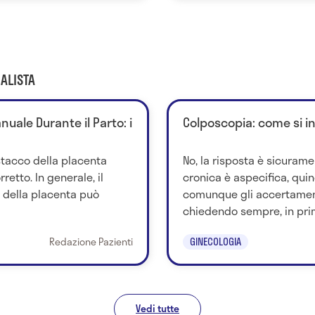
ALISTA
uale Durante il Parto: i
Colposcopia: come si i
stacco della placenta
No, la risposta è sicurame
retto. In generale, il
cronica è aspecifica, quind
della placenta può
comunque gli accertamen
chiedendo sempre, in prim
Redazione Pazienti
GINECOLOGIA
Vedi tutte