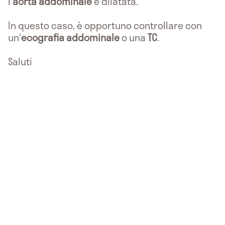
l'
aorta addominale
è dilatata.
In questo caso, è opportuno controllare con
un'
ecografia addominale
o una
TC
.
Saluti